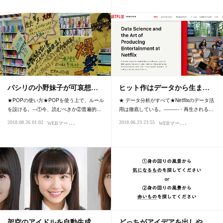
パシリの小野妹子が可哀想…
ヒット作はデータから生ま…
★POPの使い方★POPを使う上で、ルール
★ データ分析がすべて★Netflixのデータ活
を設ける。---①今、読むべきか②普遍的…
用は徹底している。----------・再生される…
W
EBマーケティング
W
EBマーケティング
2018.08.26 01:02
2018.06.23 23:55
ライティング・デザイン
未来の話
ライテ
架空のアイドルを自動生成…
どっちがアイデアを出しや…