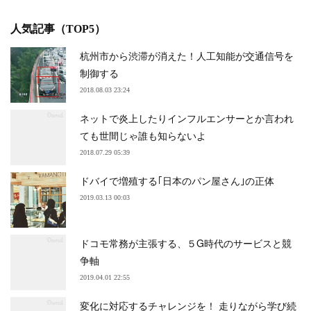
人気記事（TOP5）
杭州市から渋滞が消えた！人工知能が交通信号を
制御する
2018.08.03 23:24
ネットで炎上したりインフルエンサーとか言われ
ても世間じゃ誰も知らないよ
2018.07.29 05:39
ドバイで増殖する｢日本のパン屋さん｣の正体
2019.03.13 00:03
ドコモ常務が主張する、５G時代のサービスと競
争軸
2019.04.01 22:55
変化に対応するチャレンジを！ 走りながら学び続