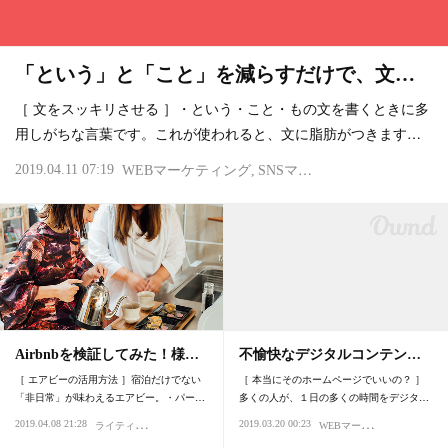
「という」と「こと」を減らすだけで、文…
［ 文をスッキリさせる ］・という・こと・もの文を書くときに多
用しがちな言葉です。これが使われると、文に脂肪がつきます…
2019.04.11 07:19
WEBマーケティング
SNSマーケティング
ライティ
Airbnbを検証してみた！様…
不愉快なデジタルコンテン…
［ エアビーの活用方法 ］宿泊だけでない
［ 本当にそのホームページでいいの？ ］
「非日常」が味わえるエアビー。・パー…
多くの人が、１日の多くの時間をデジタ…
ラ
イティング・デザイン
W
EBマーケティング
2019.04.08 21:28
2019.03.20 00:23
価値観
癒しを求めて
コンサ