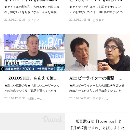
★アイドルの顔がAIで作れる★この世に存
★アイデアの引き出しを増やす★いいアイ
在し得ない人を好きになる。そんな時代…
デアを生むためには、100個の中から1つ…
ラ
イティング・デザイン
ビ
ジネスの種
2018.06.21 12:38
2018.06.21 05:41
未来の話
ライティング
「ZOZOSUIT」をあえて無…
AIコピーライターの衝撃 …
★新しい広告の形★「新しいユーザーさん
★AIコピーライターと人の感性★学習させ
との接点をつくり、商品を買ってもらう…
ればさせるだけAIの精度は良くなる。た…
W
EBマーケティング
ラ
イティング・デザイン
2018.06.17 12:35
2018.06.04 01:00
ライティング・デザイン