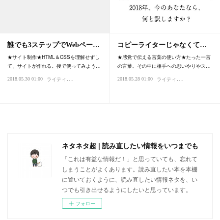
誰でも3ステップでWebペー…
コピーライターじゃなくて…
★サイト制作★HTML＆CSSを理解せずし
★感覚で伝える言葉の使い方★たった一言
て、サイトが作れる。後で使ってみよう…
の言葉。その中に相手への思いやりやス…
ラ
イティング・デザイン
ラ
イティング・デザイン
2018.05.30 01:00
2018.05.28 01:00
ネタネタ超 | 読み直したい情報をいつまでも
「これは有益な情報だ！」と思っていても、忘れて
しまうことがよくあります。読み直したい本を本棚
に置いておくように、読み直したい情報ネタを、い
つでも引き出せるようにしたいと思っています。
フォロー