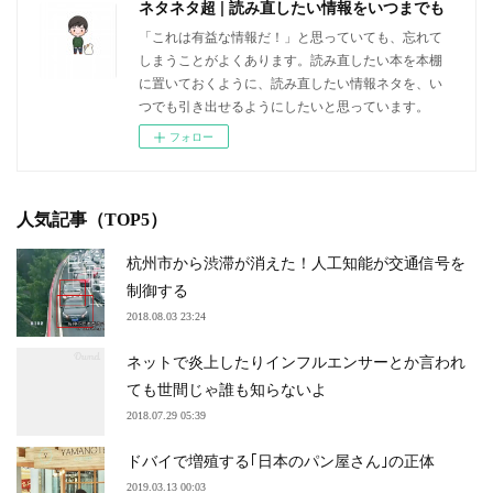
ネタネタ超 | 読み直したい情報をいつまでも
「これは有益な情報だ！」と思っていても、忘れて
しまうことがよくあります。読み直したい本を本棚
に置いておくように、読み直したい情報ネタを、い
つでも引き出せるようにしたいと思っています。
フォロー
人気記事（TOP5）
杭州市から渋滞が消えた！人工知能が交通信号を
制御する
2018.08.03 23:24
ネットで炎上したりインフルエンサーとか言われ
ても世間じゃ誰も知らないよ
2018.07.29 05:39
ドバイで増殖する｢日本のパン屋さん｣の正体
2019.03.13 00:03