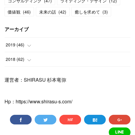
コンサルティング
(
47
)
ライティング・デザイン
(
12
)
価値観
(
46
)
未来の話
(
42
)
癒しを求めて
(
3
)
アーカイブ
2019
(
46
)
(
11
)
2018
(
62
)
(
6
)
(
3
)
運営者：SHIRASU 杉本竜弥
(
12
)
(
1
)
(
17
)
Hp：https://www.shirasu-s.com/
(
5
)
(
7
)
(
36
)