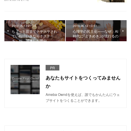
2019.06.17 21:38
2019.06.12 19:51
ちょっと前までチヤホヤされ
心理学の⺠主化——なぜ、AI
ていた「いきなり！ステー
時代に｢ときめき｣が流行るの
キ」が、減速した理由
か
PR
あなたもサイトをつくってみません
か
Ameba Owndを使えば、誰でもかんたんにウェ
ブサイトをつくることができます。