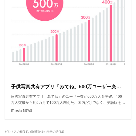
子供写真共有アプリ「みてね」500万ユーザー突破 海外でも伸びる（要約）
家族写真共有アプリ「みてね」のユーザー数が500万人を突破。400
万人突破から約5カ月で100万人増えた。国内だけでなく、英語版を…
ITmedia NEWS
ビジネスの種
(
33
)
価値観
(
46
)
未来の話
(
42
)