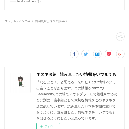
www.businessinsider.jp
コンサルティング
(
47
)
価値観
(
46
)
未来の話
(
42
)
ネタネタ超 | 読み直したい情報をいつまでも
「なるほど！」と思える、忘れたくない情報ネタに
出会うことがあります。その情報をtwitterや
Facebookでその場でアウトプットして処理をするの
とは別に、議事録として大切な情報をこのネタネタ
超に残しています。読み直したい本を本棚に置いて
おくように、読み直したい情報ネタを、いつでも引
き出せるようにしたいと思っています。
フォロー