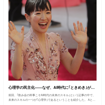
心理学の⺠主化——なぜ、AI時代に｢ときめき｣が流行るのか
前回、｢飲み会の幹事こそAI時代の未来のスキル｣という記事の中で、
未来のスキルの一つが｢心理学｣であるということを紹介した。 Aと…