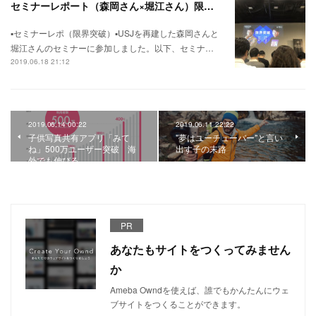
セミナーレポート（森岡さん×堀江さん）限界突破
▪︎セミナーレポ（限界突破）▪︎USJを再建した森岡さんと
堀江さんのセミナーに参加しました。以下、セミナ…
2019.06.18 21:12
2019.06.14 00:22
2019.06.11 22:22
子供写真共有アプリ「みて
"夢はユーチューバー"と言い
ね」500万ユーザー突破 海
出す子の末路
外でも伸びる
PR
あなたもサイトをつくってみません
か
Ameba Owndを使えば、誰でもかんたんにウェ
ブサイトをつくることができます。