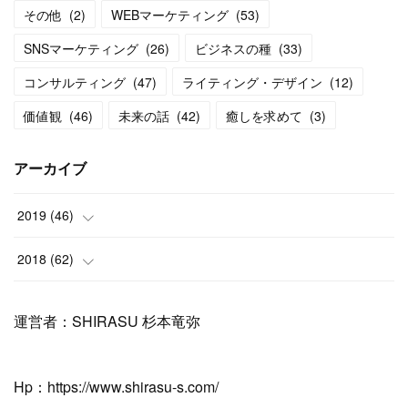
その他
(
2
)
WEBマーケティング
(
53
)
SNSマーケティング
(
26
)
ビジネスの種
(
33
)
コンサルティング
(
47
)
ライティング・デザイン
(
12
)
価値観
(
46
)
未来の話
(
42
)
癒しを求めて
(
3
)
アーカイブ
2019
(
46
)
(
11
)
2018
(
62
)
(
6
)
(
3
)
運営者：SHIRASU 杉本竜弥
(
12
)
(
1
)
(
17
)
Hp：https://www.shirasu-s.com/
(
5
)