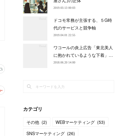
屋さん｣の正体
2019.03.13 00:03
ドコモ常務が主張する、５G時
代のサービスと競争軸
2019.04.01 22:55
ワコールの炎上広告「東北美人
に抱かれているような下着」…
2018.06.20 14:00
カテゴリ
その他
(
2
)
WEBマーケティング
(
53
)
SNSマーケティング
(
26
)