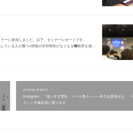
のセミナーに参加しました。以下、セミナーレポートです。
動している人が勝つ※情報の非対称性がなくなる❷限界を感…
2018.06.18 00:31
Instagram、「使いすぎ警告」ツール導入へ――有力企業各社も
ネット中毒対策に乗り出す