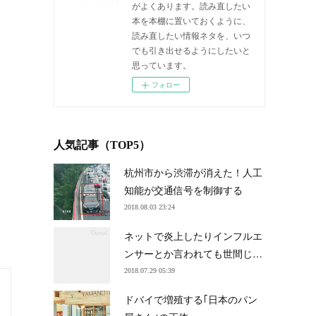
がよくあります。読み直したい
本を本棚に置いておくように、
読み直したい情報ネタを、いつ
でも引き出せるようにしたいと
思っています。
フォロー
人気記事（TOP5）
杭州市から渋滞が消えた！人工
知能が交通信号を制御する
2018.08.03 23:24
ネットで炎上したりインフルエ
ンサーとか言われても世間じ…
2018.07.29 05:39
ドバイで増殖する｢日本のパン