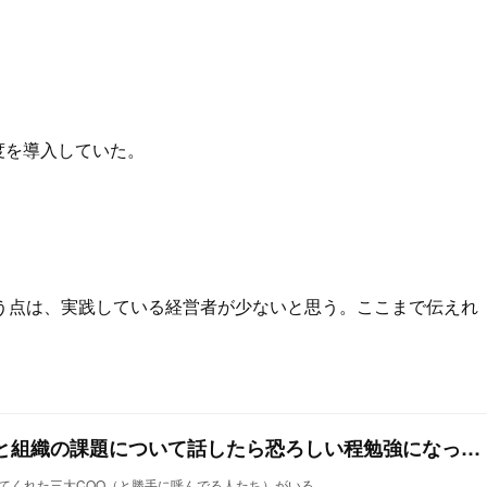
度を導入していた。
う点は、実践している経営者が少ないと思う。ここまで伝えれ
メルカリの小泉さんと組織の課題について話したら恐ろしい程勉強になった話 – tsukuruba – Medium
てくれた三大COO（と勝手に呼んでる人たち）がいる。