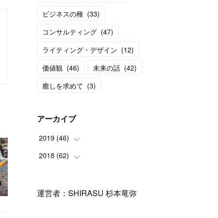
ビジネスの種
(
33
)
コンサルティング
(
47
)
ライティング・デザイン
(
12
)
価値観
(
46
)
未来の話
(
42
)
癒しを求めて
(
3
)
アーカイブ
2019
(
46
)
2018
(
62
(
11
)
)
(
6
)
(
3
)
(
12
)
(
1
)
運営者：SHIRASU 杉本竜弥
(
17
)
(
5
)