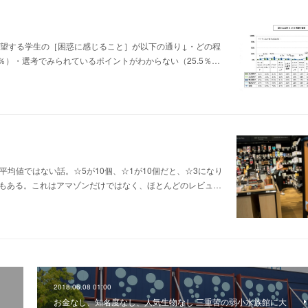
％その志望する学生の［困惑に感じること］が以下の通り↓・どの程
％）・選考でみられているポイントがわからない（25.5％…
平均値ではない話。☆5が10個、☆1が10個だと、☆3になり
合もある。これはアマゾンだけではなく、ほとんどのレビュ…
2018.06.08 01:00
お金なし、知名度なし、人気生物なし 三重苦の弱小水族館に大