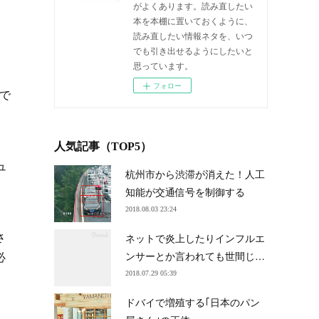
がよくあります。読み直したい
本を本棚に置いておくように、
読み直したい情報ネタを、いつ
でも引き出せるようにしたいと
思っています。
フォロー
で
人気記事（TOP5）
ュ
杭州市から渋滞が消えた！人工
知能が交通信号を制御する
2018.08.03 23:24
さ
ネットで炎上したりインフルエ
必
ンサーとか言われても世間じ…
2018.07.29 05:39
ドバイで増殖する｢日本のパン