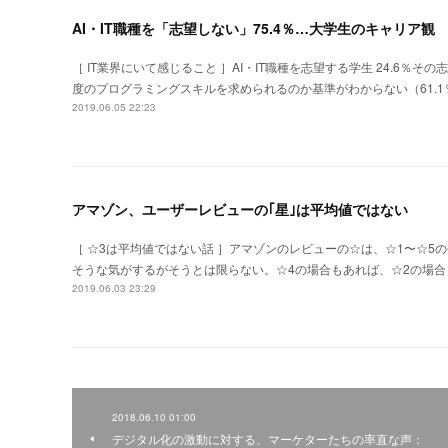
AI・IT職種を「志望しない」75.4％…大学生のキャリア観
［ IT業界にいて感じること ］AI・IT職種を志望する学生 24.6
度のプログラミングスキルを求められるのか基準がわからない（61.1
2019.06.05 22:23
アマゾン、ユーザーレビューの｢星｣は平均値ではない
［ ☆3は平均値ではない話 ］アマゾンのレビューの☆は、☆1〜☆5の
そうな気がするがそうとは限らない。☆4の場合もあれば、☆2の場
2019.06.03 23:29
2018.06.10 01:00
デジタル化の激動に対する、マーケターたちの率直な声：