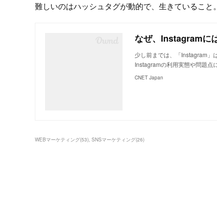
難しいのはハッシュタグが動的で、生きていること
なぜ、Instagra
少し前までは、「Instagr
Instagramの利用実態や問
CNET Japan
WEBマーケティング
(
53
)
SNSマーケティング
(
26
)