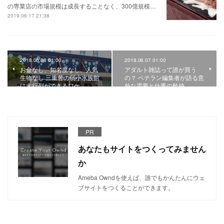
の専業店の市場規模は成長することなく、300億規模…
2019.06.17 21:38
2018.06.08 01:00
2018.06.07 01:00
お金なし、知名度なし、人気
アダルト雑誌って誰が買う
生物なし 三重苦の弱小水族館
の？ ベテラン編集者が語る意
に大行列ができるワケ
外な需要と仕事の矜持
PR
あなたもサイトをつくってみません
か
Ameba Owndを使えば、誰でもかんたんにウェ
ブサイトをつくることができます。