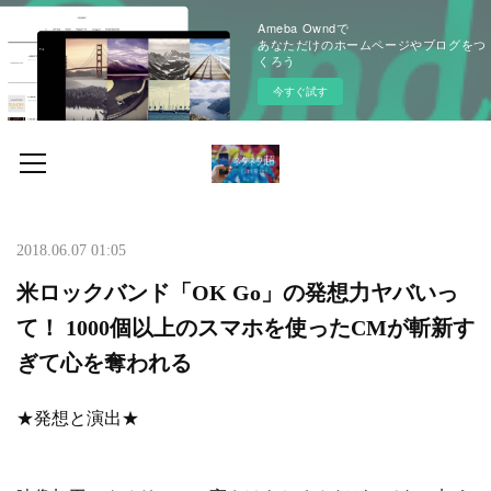
Ameba Owndで
あなただけのホームページやブログをつ
くろう
今すぐ試す
2018.06.07 01:05
米ロックバンド「OK Go」の発想力ヤバいっ
て！ 1000個以上のスマホを使ったCMが斬新す
ぎて心を奪われる
★発想と演出★