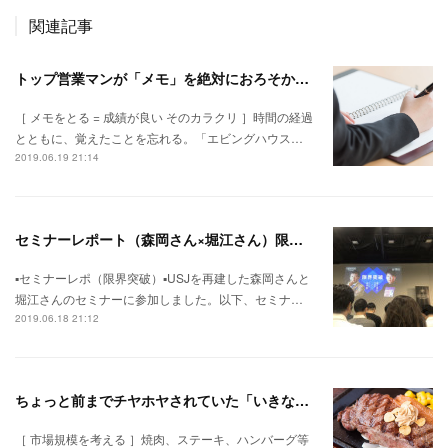
関連記事
トップ営業マンが「メモ」を絶対におろそかにしない理由
［ メモをとる = 成績が良い そのカラクリ ］時間の経過
とともに、覚えたことを忘れる。「エビングハウス…
2019.06.19 21:14
セミナーレポート（森岡さん×堀江さん）限界突破
▪︎セミナーレポ（限界突破）▪︎USJを再建した森岡さんと
堀江さんのセミナーに参加しました。以下、セミナ…
2019.06.18 21:12
ちょっと前までチヤホヤされていた「いきなり！ステーキ」が、減速した理由
［ 市場規模を考える ］焼肉、ステーキ、ハンバーグ等