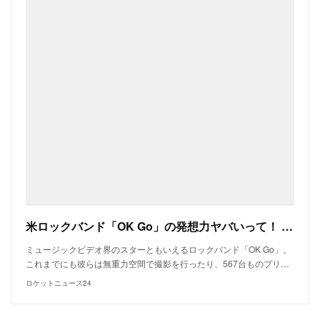
米ロックバンド「OK Go」の発想力ヤバいって！ 1000個以上のスマホを使ったCMが斬新すぎて心を奪われる
ミュージックビデオ界のスターともいえるロックバンド「OK Go」。
これまでにも彼らは無重力空間で撮影を行ったり、567台ものプリ…
ロケットニュース24