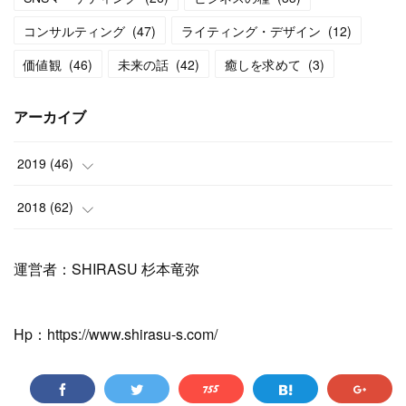
コンサルティング
(
47
)
ライティング・デザイン
(
12
)
価値観
(
46
)
未来の話
(
42
)
癒しを求めて
(
3
)
アーカイブ
2019
(
46
)
(
11
)
2018
(
62
)
(
6
)
(
3
)
運営者：SHIRASU 杉本竜弥
(
12
)
(
1
)
(
17
)
Hp：https://www.shirasu-s.com/
(
5
)
(
7
)