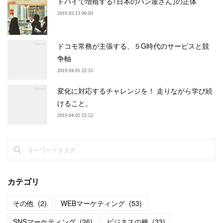
ドバイで増殖する｢日本のパン屋さん｣の正体
2019.03.13 00:03
ドコモ常務が主張する、５G時代のサービスと競
争軸
2019.04.01 22:55
変化に対応するチャレンジを！ 走りながら学び続
けること。
2019.04.02 22:52
カテゴリ
その他
(
2
)
WEBマーケティング
(
53
)
SNSマーケティング
(
26
)
ビジネスの種
(
33
)