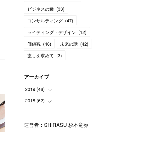
ビジネスの種
(
33
)
コンサルティング
(
47
)
ライティング・デザイン
(
12
)
価値観
(
46
)
未来の話
(
42
)
癒しを求めて
(
3
)
アーカイブ
2019
(
46
)
2018
(
62
(
11
)
)
(
6
)
(
3
)
(
12
)
(
1
)
運営者：SHIRASU 杉本竜弥
(
17
)
(
5
)