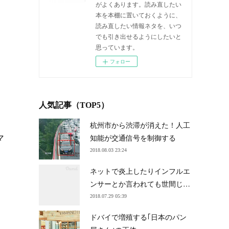
がよくあります。読み直したい
本を本棚に置いておくように、
読み直したい情報ネタを、いつ
でも引き出せるようにしたいと
思っています。
フォロー
人気記事（TOP5）
杭州市から渋滞が消えた！人工
マ
知能が交通信号を制御する
2018.08.03 23:24
ネットで炎上したりインフルエ
ンサーとか言われても世間じ…
2018.07.29 05:39
ドバイで増殖する｢日本のパン